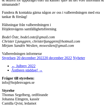
& skuren för uppdraget eller du känner själv att det vore intressant &
utmanande?
Fundera & kontakta gärna någon av oss i valberedningen med era
tankar & förslag!
Hälsningar från valberedningen i
Höjdenvägens samfällighetsförening
Bodel Öste, bodel.oste@gmail.com
Christer Ljunggren,
christerljunggren@hotmail.com
Mirjam Sandén Weslien, msweslien@gmail.com
Valberedningen informerar
Styrelsen
20 december 2022
20 december 2022
Nyheter
←
Julbrev 2022
Äntligen städdag!
→
Frågor till styrelsen:
info@hojdenvagen.se
Styrelse
Thomas Segelberg, ordförande
Johanna Elmgren, kassör
Camilla Qvist, ledamot