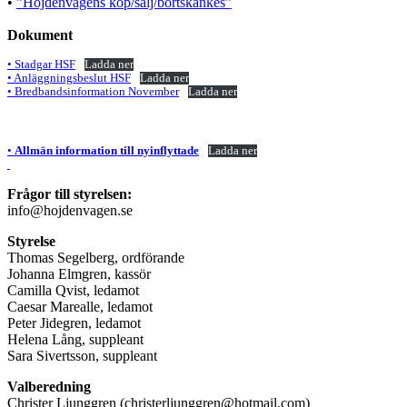
•
”Höjdenvägens köp/sälj/bortskänkes”
Dokument
• Stadgar HSF
Ladda ner
• Anläggningsbeslut HSF
Ladda ner
• Bredbandsinformation November
Ladda ner
•
Allmän information till nyinflyttade
Ladda ner
Frågor till styrelsen:
info@hojdenvagen.se
Styrelse
Thomas Segelberg, ordförande
Johanna Elmgren, kassör
Camilla Qvist, ledamot
Caesar Marealle, ledamot
Peter Jidegren, ledamot
Helena Lång, suppleant
Sara Sivertsson, suppleant
Valberedning
Christer Ljunggren (christerljunggren@hotmail.com)