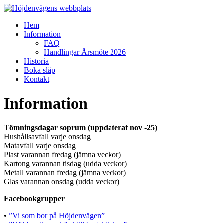
Hoppa
till
Meny
Hem
innehåll
Höjdenvägens
Information
webbplats
FAQ
Handlingar Årsmöte 2026
Höjdenvägen
Historia
Boka släp
Kontakt
Information
Tömningsdagar soprum (uppdaterat nov -25)
Hushållsavfall varje onsdag
Matavfall varje onsdag
Plast varannan fredag (jämna veckor)
Kartong varannan tisdag (udda veckor)
Metall varannan fredag (jämna veckor)
Glas varannan onsdag (udda veckor)
Facebookgrupper
•
”Vi som bor på Höjdenvägen”