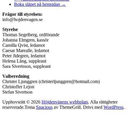
Boka släpet på hemsidan
→
Frågor till styrelsen:
info@hojdenvagen.se
Styrelse
Thomas Segelberg, ordförande
Johanna Elmgren, kassör
Camilla Qvist, ledamot
Caesar Marealle, ledamot
Peter Jidegren, ledamot
Helena Lång, suppleant
Sara Sivertsson, suppleant
Valberedning
Christer Ljunggren (christerljunggren@hotmail.com)
Christoffer Lejon
Stefan Sivertson
Upphovsrätt © 2026
Höjdenvägens webbplats
. Alla rättigheter
reserverade.Tema
Spacious
av ThemeGrill. Drivs med
WordPress
.