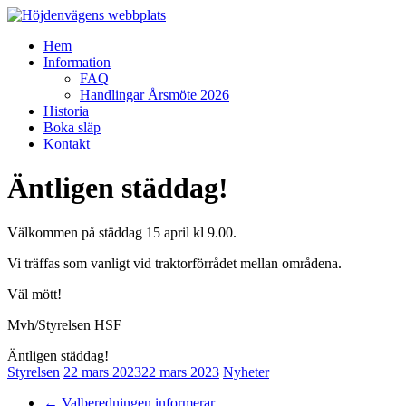
Hoppa
till
Meny
Hem
innehåll
Höjdenvägens
Information
webbplats
FAQ
Handlingar Årsmöte 2026
Höjdenvägen
Historia
Boka släp
Kontakt
Äntligen städdag!
Välkommen på städdag 15 april kl 9.00.
Vi träffas som vanligt vid traktorförrådet mellan områdena.
Väl mött!
Mvh/Styrelsen HSF
Äntligen städdag!
Styrelsen
22 mars 2023
22 mars 2023
Nyheter
←
Valberedningen informerar