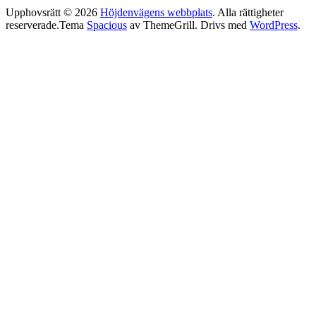
Upphovsrätt © 2026
Höjdenvägens webbplats
. Alla rättigheter
reserverade.Tema
Spacious
av ThemeGrill. Drivs med
WordPress
.