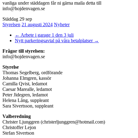
vanliga under städdagen får ni gärna maila detta till
info@hojdenvagen.se
Städdag 29 sep
Styrelsen
21 augusti 2024
Nyheter
←
Arbete i garage 1 den 3 juli
Nytt parkeringsavtal på våra betalplatser
→
Frågor till styrelsen:
info@hojdenvagen.se
Styrelse
Thomas Segelberg, ordförande
Johanna Elmgren, kassör
Camilla Qvist, ledamot
Caesar Marealle, ledamot
Peter Jidegren, ledamot
Helena Lång, suppleant
Sara Sivertsson, suppleant
Valberedning
Christer Ljunggren (christerljunggren@hotmail.com)
Christoffer Lejon
Stefan Sivertson