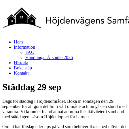
Hoppa
till
innehåll
Meny
Hem
Höjdenvägens
Information
webbplats
FAQ
Handlingar Årsmöte 2026
Höjdenvägen
Historia
Boka släp
Kontakt
Städdag 29 sep
Dags för städdag i Höjdenområdet. Boka in söndagen den 29
september för att göra det fint i vårt område och umgås en stund med
varandra. Vi kommer bland annat anordna lite aktiviteter i samband
med städdagen, såsom Höjdenloppet för barnen.
Om ni har förslag eller tips på vad som behöver fixas med utöver det