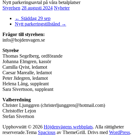
Nytt parkeringsavtal på våra betalplatser
Styrelsen
28 augusti 2024
Nyheter
←
Städdag 29 sep
Nytt parkeringstillstånd
→
Frågor till styrelsen:
info@hojdenvagen.se
Styrelse
Thomas Segelberg, ordförande
Johanna Elmgren, kassör
Camilla Qvist, ledamot
Caesar Marealle, ledamot
Peter Jidegren, ledamot
Helena Lång, suppleant
Sara Sivertsson, suppleant
Valberedning
Christer Ljunggren (christerljunggren@hotmail.com)
Christoffer Lejon
Stefan Sivertson
Upphovsrätt © 2026
Höjdenvägens webbplats
. Alla rättigheter
reserverade.Tema
Spacious
av ThemeGrill. Drivs med
WordPress
.