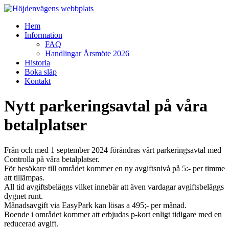
Hoppa
till
Meny
Hem
innehåll
Höjdenvägens
Information
webbplats
FAQ
Handlingar Årsmöte 2026
Höjdenvägen
Historia
Boka släp
Kontakt
Nytt parkeringsavtal på våra
betalplatser
Från och med 1 september 2024 förändras vårt parkeringsavtal med
Controlla på våra betalplatser.
För besökare till området kommer en ny avgiftsnivå på 5:- per timme
att tillämpas.
All tid avgiftsbeläggs vilket innebär att även vardagar avgiftsbeläggs
dygnet runt.
Månadsavgift via EasyPark kan lösas a 495;- per månad.
Boende i området kommer att erbjudas p-kort enligt tidigare med en
reducerad avgift.